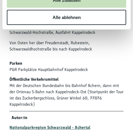
Alle zulassen
s
Anreise & Parken
w
Anfahrt
Alle ablehnen
a
h
Autobahn A5 Karlsruhe-Basel bis zur Ausfahrt Achern, Richtung
l
Schwarzwald-Hochstraße, Ausfahrt Kappelrodeck
Von Osten her über Freudenstadt, Ruhestein,
Schwarzwaldhochstraße bis nach Kappelrodeck
Parken
P&R Parkplätze Hauptbahnhof Kappelrodeck
Öffentliche Verkehrsmittel
Mit der Deutschen Bundesbahn bis Bahnhof Achern, dann mit
der Ortenau S-Bahn nach Kappelrodeck-Ost (Startpunkt der Tour
ist das Zuckerbergschloss, Grüner Winkel 60, 77876
Kappelrodeck)
Autor:in
Nationalparkregion Schwarzwald - Achertal