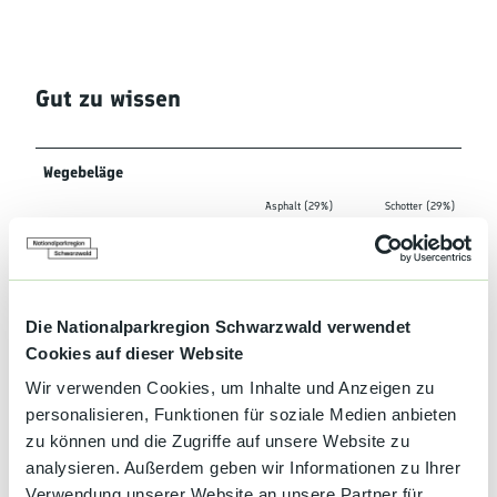
Gut zu wissen
Wegebeläge
Asphalt (29%)
Schotter (29%)
Weg (39%)
Pfad (3%)
Beste Jahreszeit
geeignet
wetterabhängig
Die Nationalparkregion Schwarzwald verwendet
Cookies auf dieser Website
Jan
Feb
Mär
Apr
Mai
Jun
Jul
Wir verwenden Cookies, um Inhalte und Anzeigen zu
personalisieren, Funktionen für soziale Medien anbieten
Aug
Sep
Okt
Nov
Dez
zu können und die Zugriffe auf unsere Website zu
analysieren. Außerdem geben wir Informationen zu Ihrer
Wegbeschreibung
Verwendung unserer Website an unsere Partner für