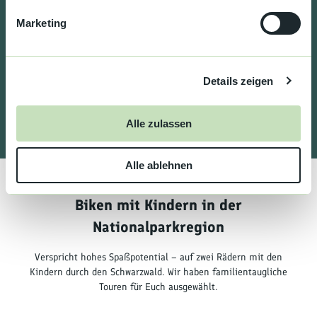
Mit unseren Bike-Guides durch den Schwarzwald – auf
g
Marketing
versteckten Trails und mit atemberaubenden Aussichten.
u
n
g
Details zeigen
s
a
u
Alle zulassen
s
w
Alle ablehnen
a
h
l
Biken mit Kindern in der
Nationalparkregion
Verspricht hohes Spaßpotential – auf zwei Rädern mit den
Kindern durch den Schwarzwald. Wir haben familientaugliche
Touren für Euch ausgewählt.