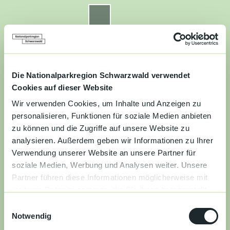
Z
u
Nationalparkregion Schwarzwald
Routenplaner
Zur
Zur
Zur
Merkzettel
Suche
m
Merken
Karte
Karte
Gästekarte
I
n
Kontakt
Datenschutz
Impressum
Barrierefreiheit
h
a
Die Nationalparkregion Schwarzwald verwendet
Entdecken
l
Cookies auf dieser Website
t
Wir verwenden Cookies, um Inhalte und Anzeigen zu
Wandern
personalisieren, Funktionen für soziale Medien anbieten
zu können und die Zugriffe auf unsere Website zu
Mountainbiken
analysieren. Außerdem geben wir Informationen zu Ihrer
Verwendung unserer Website an unsere Partner für
Familie
soziale Medien, Werbung und Analysen weiter. Unsere
Partner führen diese Informationen möglicherweise mit
Aktivitäten
weiteren Daten zusammen, die Sie ihnen bereitgestellt
&
haben oder die sie im Rahmen Ihrer Nutzung der Dienste
Erlebnisse
E
gesammelt haben.
Notwendig
i