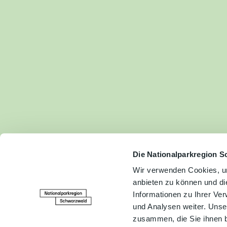
Fam
Akt
&
Erl
Kul
Bra
Gen
Spe
Die Nationalparkregion S
Wir verwenden Cookies, um
anbieten zu können und di
Ser
Informationen zu Ihrer Ve
Inf
und Analysen weiter. Unse
zusammen, die Sie ihnen b