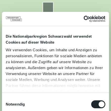
Z
u
Nationalparkregion Schwarzwald
Routenplaner
Zur
Zur
Zur
Merkzettel
Suche
m
Merken
Karte
Karte
Gästekarte
I
n
Kontakt
Datenschutz
Impressum
Barrierefreiheit
h
a
Die Nationalparkregion Schwarzwald verwendet
Entdecken
l
Cookies auf dieser Website
t
Wir verwenden Cookies, um Inhalte und Anzeigen zu
Wandern
personalisieren, Funktionen für soziale Medien anbieten
zu können und die Zugriffe auf unsere Website zu
Mountainbiken
analysieren. Außerdem geben wir Informationen zu Ihrer
Verwendung unserer Website an unsere Partner für
Familie
soziale Medien, Werbung und Analysen weiter. Unsere
Partner führen diese Informationen möglicherweise mit
Aktivitäten
weiteren Daten zusammen, die Sie ihnen bereitgestellt
&
haben oder die sie im Rahmen Ihrer Nutzung der Dienste
Erlebnisse
E
gesammelt haben.
Notwendig
i