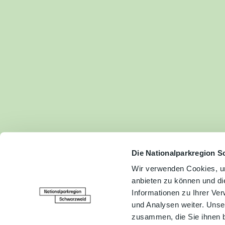
Fam
Akt
&
Erl
Kul
Bra
Gen
Spe
Die Nationalparkregion S
Wir verwenden Cookies, um
anbieten zu können und di
Ser
Informationen zu Ihrer Ve
Inf
und Analysen weiter. Unse
zusammen, die Sie ihnen b