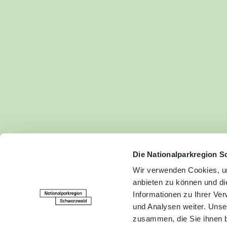
Fam
Akt
&
Erl
Kul
Bra
Gen
Spe
Die Nationalparkregion S
Wir verwenden Cookies, um
anbieten zu können und di
Ser
Informationen zu Ihrer Ve
Inf
und Analysen weiter. Unse
zusammen, die Sie ihnen b