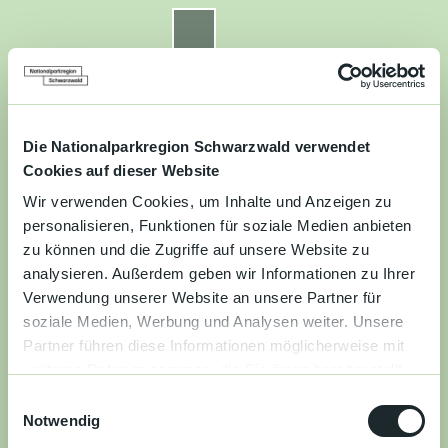
Z
u
Nationalparkregion Schwarzwald
Routenplaner
Zur
Zur
Zur
Merkzettel
Suche
m
Merken
Karte
Karte
Gästekarte
I
n
Kontakt
Datenschutz
Impressum
Barrierefreiheit
h
a
Die Nationalparkregion Schwarzwald verwendet
Entdecken
l
Cookies auf dieser Website
t
Wir verwenden Cookies, um Inhalte und Anzeigen zu
Wandern
personalisieren, Funktionen für soziale Medien anbieten
zu können und die Zugriffe auf unsere Website zu
Mountainbiken
analysieren. Außerdem geben wir Informationen zu Ihrer
Verwendung unserer Website an unsere Partner für
Familie
soziale Medien, Werbung und Analysen weiter. Unsere
Partner führen diese Informationen möglicherweise mit
Aktivitäten
weiteren Daten zusammen, die Sie ihnen bereitgestellt
&
haben oder die sie im Rahmen Ihrer Nutzung der Dienste
Erlebnisse
E
gesammelt haben.
Notwendig
i