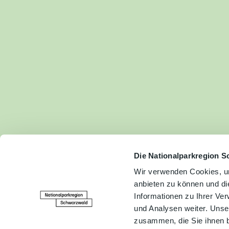
Fam
Akt
&
Erl
Kul
Bra
Gen
Spe
Die Nationalparkregion S
Wir verwenden Cookies, um
anbieten zu können und di
Ser
Informationen zu Ihrer Ve
Inf
und Analysen weiter. Unse
zusammen, die Sie ihnen b