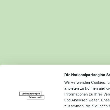
Fam
Akt
&
Erl
Kul
Bra
Gen
Spe
Die Nationalparkregion S
Wir verwenden Cookies, um
anbieten zu können und di
Ser
Informationen zu Ihrer Ve
Inf
und Analysen weiter. Unse
zusammen, die Sie ihnen b