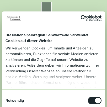
Z
u
Nationalparkregion Schwarzwald
Routenplaner
Zur
Zur
Zur
Merkzettel
Suche
m
Merken
Karte
Karte
Gästekarte
I
n
Kontakt
Datenschutz
Impressum
Barrierefreiheit
h
a
Die Nationalparkregion Schwarzwald verwendet
Entdecken
l
Cookies auf dieser Website
t
Wir verwenden Cookies, um Inhalte und Anzeigen zu
Wandern
personalisieren, Funktionen für soziale Medien anbieten
zu können und die Zugriffe auf unsere Website zu
Mountainbiken
analysieren. Außerdem geben wir Informationen zu Ihrer
Verwendung unserer Website an unsere Partner für
Familie
soziale Medien, Werbung und Analysen weiter. Unsere
Partner führen diese Informationen möglicherweise mit
Aktivitäten
weiteren Daten zusammen, die Sie ihnen bereitgestellt
&
haben oder die sie im Rahmen Ihrer Nutzung der Dienste
Erlebnisse
E
gesammelt haben.
Notwendig
i