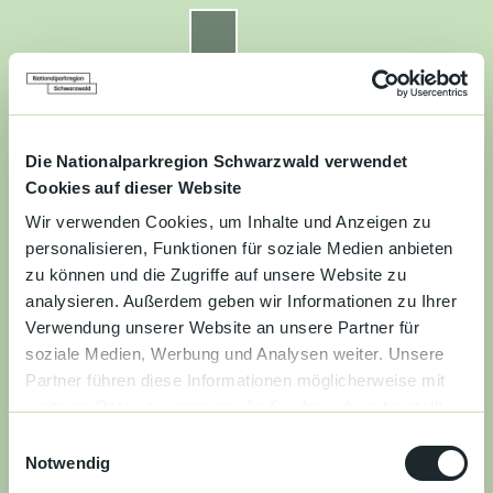
Z
u
Nationalparkregion Schwarzwald
Routenplaner
Zur
Zur
Zur
Merkzettel
Suche
m
Merken
Karte
Karte
Gästekarte
I
n
Kontakt
Datenschutz
Impressum
Barrierefreiheit
h
a
Die Nationalparkregion Schwarzwald verwendet
Entdecken
l
Cookies auf dieser Website
t
Wir verwenden Cookies, um Inhalte und Anzeigen zu
Wandern
personalisieren, Funktionen für soziale Medien anbieten
zu können und die Zugriffe auf unsere Website zu
Mountainbiken
analysieren. Außerdem geben wir Informationen zu Ihrer
Verwendung unserer Website an unsere Partner für
Familie
soziale Medien, Werbung und Analysen weiter. Unsere
Partner führen diese Informationen möglicherweise mit
Aktivitäten
weiteren Daten zusammen, die Sie ihnen bereitgestellt
&
haben oder die sie im Rahmen Ihrer Nutzung der Dienste
Erlebnisse
E
gesammelt haben.
Notwendig
i