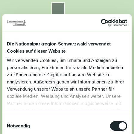
Z
u
Nationalparkregion Schwarzwald
Routenplaner
Zur
Zur
Zur
Merkzettel
Suche
m
Merken
Karte
Karte
Gästekarte
I
n
Kontakt
Datenschutz
Impressum
Barrierefreiheit
h
a
Die Nationalparkregion Schwarzwald verwendet
Entdecken
l
Cookies auf dieser Website
t
Wir verwenden Cookies, um Inhalte und Anzeigen zu
Wandern
personalisieren, Funktionen für soziale Medien anbieten
zu können und die Zugriffe auf unsere Website zu
Mountainbiken
analysieren. Außerdem geben wir Informationen zu Ihrer
Verwendung unserer Website an unsere Partner für
Familie
soziale Medien, Werbung und Analysen weiter. Unsere
Partner führen diese Informationen möglicherweise mit
Aktivitäten
weiteren Daten zusammen, die Sie ihnen bereitgestellt
&
haben oder die sie im Rahmen Ihrer Nutzung der Dienste
Erlebnisse
E
gesammelt haben.
Notwendig
i