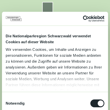
Z
u
Nationalparkregion Schwarzwald
Routenplaner
Zur
Zur
Zur
Merkzettel
Suche
m
Merken
Karte
Karte
Gästekarte
I
n
Kontakt
Datenschutz
Impressum
Barrierefreiheit
h
a
Die Nationalparkregion Schwarzwald verwendet
Entdecken
l
Cookies auf dieser Website
t
Wir verwenden Cookies, um Inhalte und Anzeigen zu
Wandern
personalisieren, Funktionen für soziale Medien anbieten
zu können und die Zugriffe auf unsere Website zu
Mountainbiken
analysieren. Außerdem geben wir Informationen zu Ihrer
Verwendung unserer Website an unsere Partner für
Familie
soziale Medien, Werbung und Analysen weiter. Unsere
Partner führen diese Informationen möglicherweise mit
Aktivitäten
weiteren Daten zusammen, die Sie ihnen bereitgestellt
&
haben oder die sie im Rahmen Ihrer Nutzung der Dienste
Erlebnisse
E
gesammelt haben.
Notwendig
i