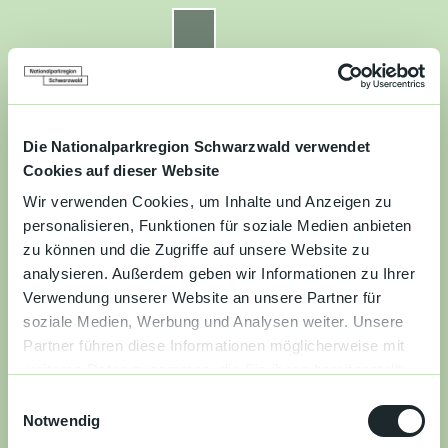
Z
u
Nationalparkregion Schwarzwald
Routenplaner
Zur
Zur
Zur
Merkzettel
Suche
m
Merken
Karte
Karte
Gästekarte
I
n
Kontakt
Datenschutz
Impressum
Barrierefreiheit
h
a
Die Nationalparkregion Schwarzwald verwendet
Entdecken
l
Cookies auf dieser Website
t
Wir verwenden Cookies, um Inhalte und Anzeigen zu
Wandern
personalisieren, Funktionen für soziale Medien anbieten
zu können und die Zugriffe auf unsere Website zu
Mountainbiken
analysieren. Außerdem geben wir Informationen zu Ihrer
Verwendung unserer Website an unsere Partner für
Familie
soziale Medien, Werbung und Analysen weiter. Unsere
Partner führen diese Informationen möglicherweise mit
Aktivitäten
weiteren Daten zusammen, die Sie ihnen bereitgestellt
&
haben oder die sie im Rahmen Ihrer Nutzung der Dienste
Erlebnisse
E
gesammelt haben.
Notwendig
i