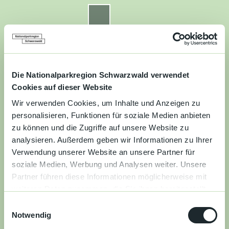
Z
u
Nationalparkregion Schwarzwald
Routenplaner
Zur
Zur
Zur
Merkzettel
Suche
m
Merken
Karte
Karte
Gästekarte
I
n
Kontakt
Datenschutz
Impressum
Barrierefreiheit
h
a
Die Nationalparkregion Schwarzwald verwendet
Entdecken
l
Cookies auf dieser Website
t
Wir verwenden Cookies, um Inhalte und Anzeigen zu
Wandern
personalisieren, Funktionen für soziale Medien anbieten
zu können und die Zugriffe auf unsere Website zu
Mountainbiken
analysieren. Außerdem geben wir Informationen zu Ihrer
Verwendung unserer Website an unsere Partner für
Familie
soziale Medien, Werbung und Analysen weiter. Unsere
Partner führen diese Informationen möglicherweise mit
Aktivitäten
weiteren Daten zusammen, die Sie ihnen bereitgestellt
&
haben oder die sie im Rahmen Ihrer Nutzung der Dienste
Erlebnisse
E
gesammelt haben.
Notwendig
i