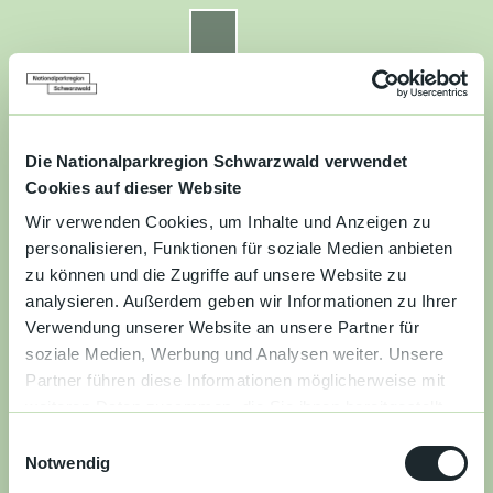
Z
u
Nationalparkregion Schwarzwald
Routenplaner
Zur
Zur
Zur
Merkzettel
Suche
m
Merken
Karte
Karte
Gästekarte
I
n
Kontakt
Datenschutz
Impressum
Barrierefreiheit
h
a
Die Nationalparkregion Schwarzwald verwendet
Entdecken
l
Cookies auf dieser Website
t
Wir verwenden Cookies, um Inhalte und Anzeigen zu
Wandern
personalisieren, Funktionen für soziale Medien anbieten
zu können und die Zugriffe auf unsere Website zu
Mountainbiken
analysieren. Außerdem geben wir Informationen zu Ihrer
Verwendung unserer Website an unsere Partner für
Familie
soziale Medien, Werbung und Analysen weiter. Unsere
Partner führen diese Informationen möglicherweise mit
Aktivitäten
weiteren Daten zusammen, die Sie ihnen bereitgestellt
&
haben oder die sie im Rahmen Ihrer Nutzung der Dienste
Erlebnisse
E
gesammelt haben.
Notwendig
i