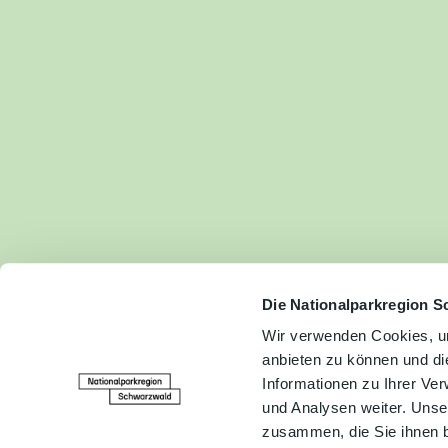
Fam
Akt
&
Erl
Kul
Bra
Gen
Spe
Die Nationalparkregion S
Wir verwenden Cookies, um
anbieten zu können und di
Ser
Informationen zu Ihrer Ve
Inf
und Analysen weiter. Unse
zusammen, die Sie ihnen b