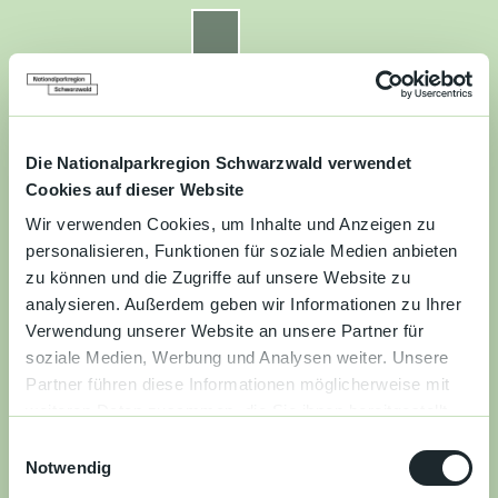
Z
u
Nationalparkregion Schwarzwald
Routenplaner
Zur
Zur
Zur
Merkzettel
Suche
m
Merken
Karte
Karte
Gästekarte
I
n
Kontakt
Datenschutz
Impressum
Barrierefreiheit
h
a
Die Nationalparkregion Schwarzwald verwendet
Entdecken
l
Cookies auf dieser Website
t
Wir verwenden Cookies, um Inhalte und Anzeigen zu
Wandern
personalisieren, Funktionen für soziale Medien anbieten
zu können und die Zugriffe auf unsere Website zu
Mountainbiken
analysieren. Außerdem geben wir Informationen zu Ihrer
Verwendung unserer Website an unsere Partner für
Familie
soziale Medien, Werbung und Analysen weiter. Unsere
Partner führen diese Informationen möglicherweise mit
Aktivitäten
weiteren Daten zusammen, die Sie ihnen bereitgestellt
&
haben oder die sie im Rahmen Ihrer Nutzung der Dienste
Erlebnisse
E
gesammelt haben.
Notwendig
i