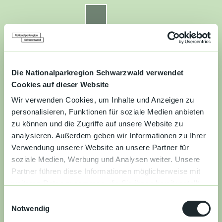
Z
u
Nationalparkregion Schwarzwald
Routenplaner
Zur
Zur
Zur
Merkzettel
Suche
m
Merken
Karte
Karte
Gästekarte
I
n
Kontakt
Datenschutz
Impressum
Barrierefreiheit
h
a
Die Nationalparkregion Schwarzwald verwendet
Entdecken
l
Cookies auf dieser Website
t
Wir verwenden Cookies, um Inhalte und Anzeigen zu
Wandern
personalisieren, Funktionen für soziale Medien anbieten
zu können und die Zugriffe auf unsere Website zu
Mountainbiken
analysieren. Außerdem geben wir Informationen zu Ihrer
Verwendung unserer Website an unsere Partner für
Familie
soziale Medien, Werbung und Analysen weiter. Unsere
Partner führen diese Informationen möglicherweise mit
Aktivitäten
weiteren Daten zusammen, die Sie ihnen bereitgestellt
&
haben oder die sie im Rahmen Ihrer Nutzung der Dienste
Erlebnisse
E
gesammelt haben.
Notwendig
i