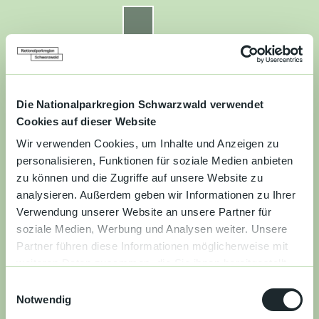
Z
u
Nationalparkregion Schwarzwald
Routenplaner
Zur
Zur
Zur
Merkzettel
Suche
m
Merken
Karte
Karte
Gästekarte
I
n
Kontakt
Datenschutz
Impressum
Barrierefreiheit
h
a
Die Nationalparkregion Schwarzwald verwendet
Entdecken
l
Cookies auf dieser Website
t
Wir verwenden Cookies, um Inhalte und Anzeigen zu
Wandern
personalisieren, Funktionen für soziale Medien anbieten
zu können und die Zugriffe auf unsere Website zu
Mountainbiken
analysieren. Außerdem geben wir Informationen zu Ihrer
Verwendung unserer Website an unsere Partner für
Familie
soziale Medien, Werbung und Analysen weiter. Unsere
Partner führen diese Informationen möglicherweise mit
Aktivitäten
weiteren Daten zusammen, die Sie ihnen bereitgestellt
&
haben oder die sie im Rahmen Ihrer Nutzung der Dienste
Erlebnisse
E
gesammelt haben.
Notwendig
i