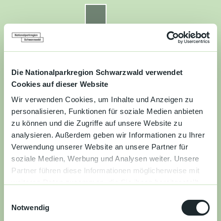
Z
u
Nationalparkregion Schwarzwald
Routenplaner
Zur
Zur
Zur
Merkzettel
Suche
m
Merken
Karte
Karte
Gästekarte
I
n
Kontakt
Datenschutz
Impressum
Barrierefreiheit
h
a
Die Nationalparkregion Schwarzwald verwendet
Entdecken
l
Cookies auf dieser Website
t
Wir verwenden Cookies, um Inhalte und Anzeigen zu
Wandern
personalisieren, Funktionen für soziale Medien anbieten
zu können und die Zugriffe auf unsere Website zu
Mountainbiken
analysieren. Außerdem geben wir Informationen zu Ihrer
Verwendung unserer Website an unsere Partner für
Familie
soziale Medien, Werbung und Analysen weiter. Unsere
Partner führen diese Informationen möglicherweise mit
Aktivitäten
weiteren Daten zusammen, die Sie ihnen bereitgestellt
&
haben oder die sie im Rahmen Ihrer Nutzung der Dienste
Erlebnisse
E
gesammelt haben.
Notwendig
i