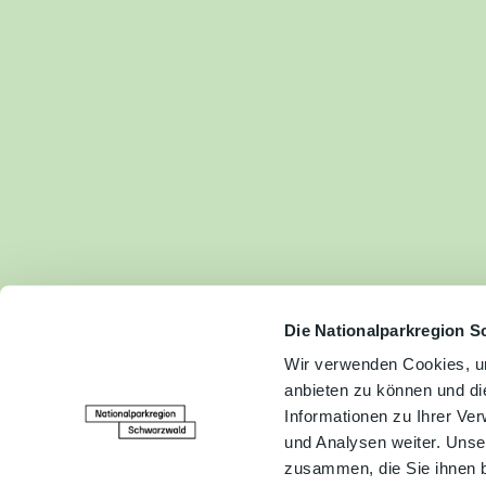
Fam
Akt
&
Erl
Kul
Bra
Gen
Spe
Die Nationalparkregion S
Wir verwenden Cookies, um
anbieten zu können und di
Ser
Informationen zu Ihrer Ve
Inf
und Analysen weiter. Unse
zusammen, die Sie ihnen b