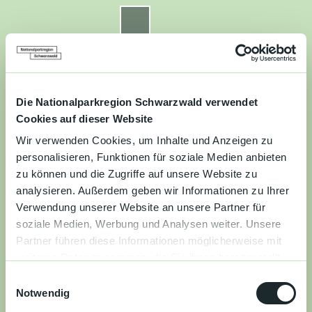
Z
u
Nationalparkregion Schwarzwald
Routenplaner
Zur
Zur
Zur
Merkzettel
Suche
m
Merken
Karte
Karte
Gästekarte
I
n
Kontakt
Datenschutz
Impressum
Barrierefreiheit
h
a
Die Nationalparkregion Schwarzwald verwendet
Entdecken
l
Cookies auf dieser Website
t
Wir verwenden Cookies, um Inhalte und Anzeigen zu
Wandern
personalisieren, Funktionen für soziale Medien anbieten
zu können und die Zugriffe auf unsere Website zu
Mountainbiken
analysieren. Außerdem geben wir Informationen zu Ihrer
Verwendung unserer Website an unsere Partner für
Familie
soziale Medien, Werbung und Analysen weiter. Unsere
Partner führen diese Informationen möglicherweise mit
Aktivitäten
weiteren Daten zusammen, die Sie ihnen bereitgestellt
&
haben oder die sie im Rahmen Ihrer Nutzung der Dienste
Erlebnisse
E
gesammelt haben.
Notwendig
i