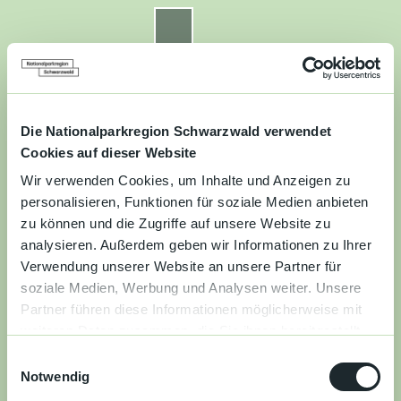
Z
u
Nationalparkregion Schwarzwald
Routenplaner
Zur
Zur
Zur
Merkzettel
Suche
m
Merken
Karte
Karte
Gästekarte
I
n
Kontakt
Datenschutz
Impressum
Barrierefreiheit
h
a
Die Nationalparkregion Schwarzwald verwendet
Entdecken
l
Cookies auf dieser Website
t
Wir verwenden Cookies, um Inhalte und Anzeigen zu
Wandern
personalisieren, Funktionen für soziale Medien anbieten
zu können und die Zugriffe auf unsere Website zu
Mountainbiken
analysieren. Außerdem geben wir Informationen zu Ihrer
Verwendung unserer Website an unsere Partner für
Familie
soziale Medien, Werbung und Analysen weiter. Unsere
Partner führen diese Informationen möglicherweise mit
Aktivitäten
weiteren Daten zusammen, die Sie ihnen bereitgestellt
&
haben oder die sie im Rahmen Ihrer Nutzung der Dienste
Erlebnisse
E
gesammelt haben.
Notwendig
i