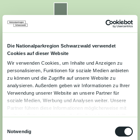
Z
u
Nationalparkregion Schwarzwald
Routenplaner
Zur
Zur
Zur
Merkzettel
Suche
m
Merken
Karte
Karte
Gästekarte
I
n
Kontakt
Datenschutz
Impressum
Barrierefreiheit
h
a
Die Nationalparkregion Schwarzwald verwendet
Entdecken
l
Cookies auf dieser Website
t
Wir verwenden Cookies, um Inhalte und Anzeigen zu
Wandern
personalisieren, Funktionen für soziale Medien anbieten
zu können und die Zugriffe auf unsere Website zu
Mountainbiken
analysieren. Außerdem geben wir Informationen zu Ihrer
Verwendung unserer Website an unsere Partner für
Familie
soziale Medien, Werbung und Analysen weiter. Unsere
Partner führen diese Informationen möglicherweise mit
Aktivitäten
weiteren Daten zusammen, die Sie ihnen bereitgestellt
&
haben oder die sie im Rahmen Ihrer Nutzung der Dienste
Erlebnisse
E
gesammelt haben.
Notwendig
i