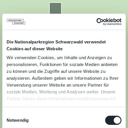
Z
u
Nationalparkregion Schwarzwald
Routenplaner
Zur
Zur
Zur
Merkzettel
Suche
m
Merken
Karte
Karte
Gästekarte
I
n
Kontakt
Datenschutz
Impressum
Barrierefreiheit
h
a
Die Nationalparkregion Schwarzwald verwendet
Entdecken
l
Cookies auf dieser Website
t
Wir verwenden Cookies, um Inhalte und Anzeigen zu
Wandern
personalisieren, Funktionen für soziale Medien anbieten
zu können und die Zugriffe auf unsere Website zu
Mountainbiken
analysieren. Außerdem geben wir Informationen zu Ihrer
Verwendung unserer Website an unsere Partner für
Familie
soziale Medien, Werbung und Analysen weiter. Unsere
Partner führen diese Informationen möglicherweise mit
Aktivitäten
weiteren Daten zusammen, die Sie ihnen bereitgestellt
&
haben oder die sie im Rahmen Ihrer Nutzung der Dienste
Erlebnisse
E
gesammelt haben.
Notwendig
i