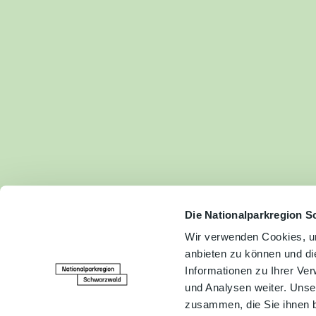
Fam
Akt
&
Erl
Kul
Bra
Gen
Spe
Die Nationalparkregion S
Wir verwenden Cookies, um
anbieten zu können und di
Ser
Informationen zu Ihrer Ve
Inf
und Analysen weiter. Unse
zusammen, die Sie ihnen b