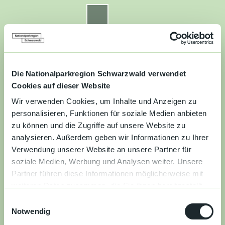
Z
u
Nationalparkregion Schwarzwald
Routenplaner
Zur
Zur
Zur
Merkzettel
Suche
m
Merken
Karte
Karte
Gästekarte
I
n
Kontakt
Datenschutz
Impressum
Barrierefreiheit
h
a
Die Nationalparkregion Schwarzwald verwendet
Entdecken
l
Cookies auf dieser Website
t
Wir verwenden Cookies, um Inhalte und Anzeigen zu
Wandern
personalisieren, Funktionen für soziale Medien anbieten
zu können und die Zugriffe auf unsere Website zu
Mountainbiken
analysieren. Außerdem geben wir Informationen zu Ihrer
Verwendung unserer Website an unsere Partner für
Familie
soziale Medien, Werbung und Analysen weiter. Unsere
Partner führen diese Informationen möglicherweise mit
Aktivitäten
weiteren Daten zusammen, die Sie ihnen bereitgestellt
&
haben oder die sie im Rahmen Ihrer Nutzung der Dienste
Erlebnisse
E
gesammelt haben.
Notwendig
i