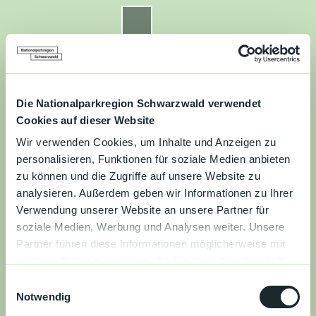
Z
u
Nationalparkregion Schwarzwald
Routenplaner
Zur
Zur
Zur
Merkzettel
Suche
m
Merken
Karte
Karte
Gästekarte
I
n
Kontakt
Datenschutz
Impressum
Barrierefreiheit
h
a
Die Nationalparkregion Schwarzwald verwendet
Entdecken
l
Cookies auf dieser Website
t
Wir verwenden Cookies, um Inhalte und Anzeigen zu
Wandern
personalisieren, Funktionen für soziale Medien anbieten
zu können und die Zugriffe auf unsere Website zu
Mountainbiken
analysieren. Außerdem geben wir Informationen zu Ihrer
Verwendung unserer Website an unsere Partner für
Familie
soziale Medien, Werbung und Analysen weiter. Unsere
Partner führen diese Informationen möglicherweise mit
Aktivitäten
weiteren Daten zusammen, die Sie ihnen bereitgestellt
&
haben oder die sie im Rahmen Ihrer Nutzung der Dienste
Erlebnisse
E
gesammelt haben.
Notwendig
i