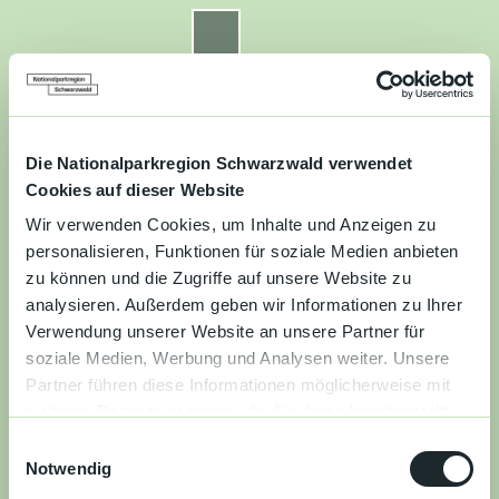
Z
u
Nationalparkregion Schwarzwald
Routenplaner
Zur
Zur
Zur
Merkzettel
Suche
m
Merken
Karte
Karte
Gästekarte
I
n
Kontakt
Datenschutz
Impressum
Barrierefreiheit
h
a
Die Nationalparkregion Schwarzwald verwendet
Entdecken
l
Cookies auf dieser Website
t
Wir verwenden Cookies, um Inhalte und Anzeigen zu
Wandern
personalisieren, Funktionen für soziale Medien anbieten
zu können und die Zugriffe auf unsere Website zu
Mountainbiken
analysieren. Außerdem geben wir Informationen zu Ihrer
Verwendung unserer Website an unsere Partner für
Familie
soziale Medien, Werbung und Analysen weiter. Unsere
Partner führen diese Informationen möglicherweise mit
Aktivitäten
weiteren Daten zusammen, die Sie ihnen bereitgestellt
&
haben oder die sie im Rahmen Ihrer Nutzung der Dienste
Erlebnisse
E
gesammelt haben.
Notwendig
i