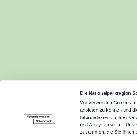
Fam
Akt
&
Erl
Kul
Bra
Gen
Spe
Die Nationalparkregion S
Wir verwenden Cookies, um
anbieten zu können und di
Ser
Informationen zu Ihrer Ve
Inf
und Analysen weiter. Unse
zusammen, die Sie ihnen b