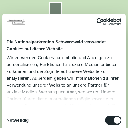
Z
u
Nationalparkregion Schwarzwald
Routenplaner
Zur
Zur
Zur
Merkzettel
Suche
m
Merken
Karte
Karte
Gästekarte
I
n
Kontakt
Datenschutz
Impressum
Barrierefreiheit
h
a
Die Nationalparkregion Schwarzwald verwendet
Entdecken
l
Cookies auf dieser Website
t
Wir verwenden Cookies, um Inhalte und Anzeigen zu
Wandern
personalisieren, Funktionen für soziale Medien anbieten
zu können und die Zugriffe auf unsere Website zu
Mountainbiken
analysieren. Außerdem geben wir Informationen zu Ihrer
Verwendung unserer Website an unsere Partner für
Familie
soziale Medien, Werbung und Analysen weiter. Unsere
Partner führen diese Informationen möglicherweise mit
Aktivitäten
weiteren Daten zusammen, die Sie ihnen bereitgestellt
&
haben oder die sie im Rahmen Ihrer Nutzung der Dienste
Erlebnisse
E
gesammelt haben.
Notwendig
i