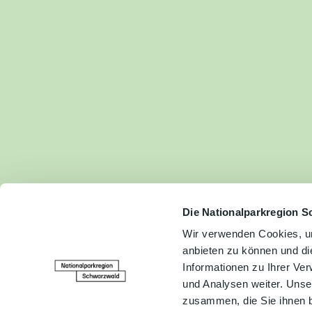
Fam
Akt
&
Erl
Kul
Bra
Gen
Spe
Die Nationalparkregion S
Wir verwenden Cookies, um
anbieten zu können und di
Ser
Informationen zu Ihrer Ve
Inf
und Analysen weiter. Unse
zusammen, die Sie ihnen b