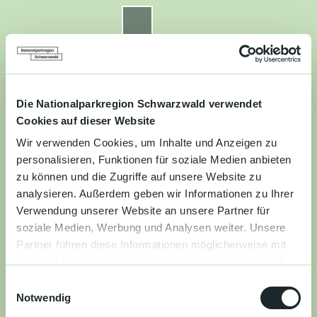
Z
u
Nationalparkregion Schwarzwald
Routenplaner
Zur
Zur
Zur
Merkzettel
Suche
m
Merken
Karte
Karte
Gästekarte
I
n
Kontakt
Datenschutz
Impressum
Barrierefreiheit
h
a
Die Nationalparkregion Schwarzwald verwendet
Entdecken
l
Cookies auf dieser Website
t
Wir verwenden Cookies, um Inhalte und Anzeigen zu
Wandern
personalisieren, Funktionen für soziale Medien anbieten
zu können und die Zugriffe auf unsere Website zu
Mountainbiken
analysieren. Außerdem geben wir Informationen zu Ihrer
Verwendung unserer Website an unsere Partner für
Familie
soziale Medien, Werbung und Analysen weiter. Unsere
Partner führen diese Informationen möglicherweise mit
Aktivitäten
weiteren Daten zusammen, die Sie ihnen bereitgestellt
&
haben oder die sie im Rahmen Ihrer Nutzung der Dienste
Erlebnisse
E
gesammelt haben.
Notwendig
i