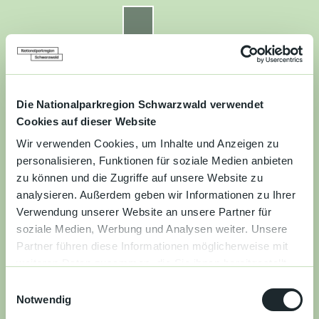
Z
u
Nationalparkregion Schwarzwald
Routenplaner
Zur
Zur
Zur
Merkzettel
Suche
m
Merken
Karte
Karte
Gästekarte
I
n
Kontakt
Datenschutz
Impressum
Barrierefreiheit
h
a
Die Nationalparkregion Schwarzwald verwendet
Entdecken
l
Cookies auf dieser Website
t
Wir verwenden Cookies, um Inhalte und Anzeigen zu
Wandern
personalisieren, Funktionen für soziale Medien anbieten
zu können und die Zugriffe auf unsere Website zu
Mountainbiken
analysieren. Außerdem geben wir Informationen zu Ihrer
Verwendung unserer Website an unsere Partner für
Familie
soziale Medien, Werbung und Analysen weiter. Unsere
Partner führen diese Informationen möglicherweise mit
Aktivitäten
weiteren Daten zusammen, die Sie ihnen bereitgestellt
&
haben oder die sie im Rahmen Ihrer Nutzung der Dienste
Erlebnisse
E
gesammelt haben.
Notwendig
i