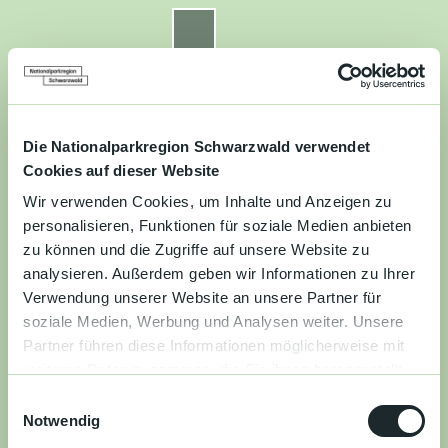
Z
u
Nationalparkregion Schwarzwald
Routenplaner
Zur
Zur
Zur
Merkzettel
Suche
m
Merken
Karte
Karte
Gästekarte
I
n
Kontakt
Datenschutz
Impressum
Barrierefreiheit
h
a
Die Nationalparkregion Schwarzwald verwendet
Entdecken
l
Cookies auf dieser Website
t
Wir verwenden Cookies, um Inhalte und Anzeigen zu
Wandern
personalisieren, Funktionen für soziale Medien anbieten
zu können und die Zugriffe auf unsere Website zu
Mountainbiken
analysieren. Außerdem geben wir Informationen zu Ihrer
Verwendung unserer Website an unsere Partner für
Familie
soziale Medien, Werbung und Analysen weiter. Unsere
Partner führen diese Informationen möglicherweise mit
Aktivitäten
weiteren Daten zusammen, die Sie ihnen bereitgestellt
&
haben oder die sie im Rahmen Ihrer Nutzung der Dienste
Erlebnisse
E
gesammelt haben.
Notwendig
i