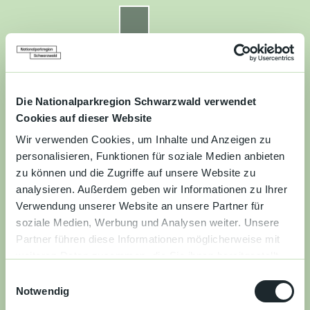
Z
u
Nationalparkregion Schwarzwald
Routenplaner
Zur
Zur
Zur
Merkzettel
Suche
m
Merken
Karte
Karte
Gästekarte
I
n
Kontakt
Datenschutz
Impressum
Barrierefreiheit
h
a
Die Nationalparkregion Schwarzwald verwendet
Entdecken
l
Cookies auf dieser Website
t
Wir verwenden Cookies, um Inhalte und Anzeigen zu
Wandern
personalisieren, Funktionen für soziale Medien anbieten
zu können und die Zugriffe auf unsere Website zu
Mountainbiken
analysieren. Außerdem geben wir Informationen zu Ihrer
Verwendung unserer Website an unsere Partner für
Familie
soziale Medien, Werbung und Analysen weiter. Unsere
Partner führen diese Informationen möglicherweise mit
Aktivitäten
weiteren Daten zusammen, die Sie ihnen bereitgestellt
&
haben oder die sie im Rahmen Ihrer Nutzung der Dienste
Erlebnisse
E
gesammelt haben.
Notwendig
i