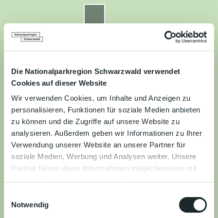
Z
u
Nationalparkregion Schwarzwald
Routenplaner
Zur
Zur
Zur
Merkzettel
Suche
m
Merken
Karte
Karte
Gästekarte
I
n
Kontakt
Datenschutz
Impressum
Barrierefreiheit
h
a
Die Nationalparkregion Schwarzwald verwendet
Entdecken
l
Cookies auf dieser Website
t
Wir verwenden Cookies, um Inhalte und Anzeigen zu
Wandern
personalisieren, Funktionen für soziale Medien anbieten
zu können und die Zugriffe auf unsere Website zu
Mountainbiken
analysieren. Außerdem geben wir Informationen zu Ihrer
Verwendung unserer Website an unsere Partner für
Familie
soziale Medien, Werbung und Analysen weiter. Unsere
Partner führen diese Informationen möglicherweise mit
Aktivitäten
weiteren Daten zusammen, die Sie ihnen bereitgestellt
&
haben oder die sie im Rahmen Ihrer Nutzung der Dienste
Erlebnisse
E
gesammelt haben.
Notwendig
i