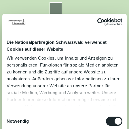
Z
u
Nationalparkregion Schwarzwald
Routenplaner
Zur
Zur
Zur
Merkzettel
Suche
m
Merken
Karte
Karte
Gästekarte
I
n
Kontakt
Datenschutz
Impressum
Barrierefreiheit
h
a
Die Nationalparkregion Schwarzwald verwendet
Entdecken
l
Cookies auf dieser Website
t
Wir verwenden Cookies, um Inhalte und Anzeigen zu
Wandern
personalisieren, Funktionen für soziale Medien anbieten
zu können und die Zugriffe auf unsere Website zu
Mountainbiken
analysieren. Außerdem geben wir Informationen zu Ihrer
Verwendung unserer Website an unsere Partner für
Familie
soziale Medien, Werbung und Analysen weiter. Unsere
Partner führen diese Informationen möglicherweise mit
Aktivitäten
weiteren Daten zusammen, die Sie ihnen bereitgestellt
&
haben oder die sie im Rahmen Ihrer Nutzung der Dienste
Erlebnisse
E
gesammelt haben.
Notwendig
i