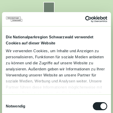
Z
u
Nationalparkregion Schwarzwald
Routenplaner
Zur
Zur
Zur
Merkzettel
Suche
m
Merken
Karte
Karte
Gästekarte
I
n
Kontakt
Datenschutz
Impressum
Barrierefreiheit
h
a
Die Nationalparkregion Schwarzwald verwendet
Entdecken
l
Cookies auf dieser Website
t
Wir verwenden Cookies, um Inhalte und Anzeigen zu
Wandern
personalisieren, Funktionen für soziale Medien anbieten
zu können und die Zugriffe auf unsere Website zu
Mountainbiken
analysieren. Außerdem geben wir Informationen zu Ihrer
Verwendung unserer Website an unsere Partner für
Familie
soziale Medien, Werbung und Analysen weiter. Unsere
Partner führen diese Informationen möglicherweise mit
Aktivitäten
weiteren Daten zusammen, die Sie ihnen bereitgestellt
&
haben oder die sie im Rahmen Ihrer Nutzung der Dienste
Erlebnisse
E
gesammelt haben.
Notwendig
i