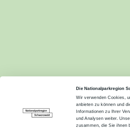
Fam
Akt
&
Erl
Kul
Bra
Gen
Spe
Die Nationalparkregion S
Wir verwenden Cookies, um
anbieten zu können und di
Ser
Informationen zu Ihrer Ve
Inf
und Analysen weiter. Unse
zusammen, die Sie ihnen b