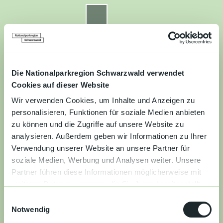
Z
u
Nationalparkregion Schwarzwald
Routenplaner
Zur
Zur
Zur
Merkzettel
Suche
m
Merken
Karte
Karte
Gästekarte
I
n
Kontakt
Datenschutz
Impressum
Barrierefreiheit
h
a
Die Nationalparkregion Schwarzwald verwendet
Entdecken
l
Cookies auf dieser Website
t
Wir verwenden Cookies, um Inhalte und Anzeigen zu
Wandern
personalisieren, Funktionen für soziale Medien anbieten
zu können und die Zugriffe auf unsere Website zu
Mountainbiken
analysieren. Außerdem geben wir Informationen zu Ihrer
Verwendung unserer Website an unsere Partner für
Familie
soziale Medien, Werbung und Analysen weiter. Unsere
Partner führen diese Informationen möglicherweise mit
Aktivitäten
weiteren Daten zusammen, die Sie ihnen bereitgestellt
&
haben oder die sie im Rahmen Ihrer Nutzung der Dienste
Erlebnisse
E
gesammelt haben.
Notwendig
i