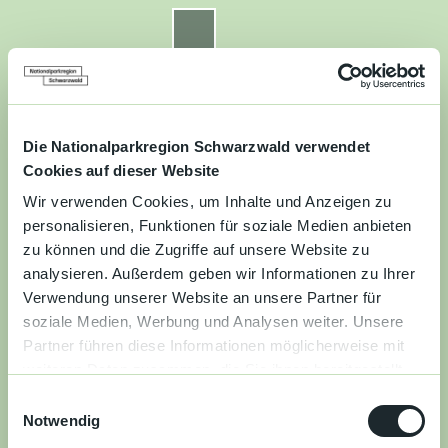
Z
u
Nationalparkregion Schwarzwald
Routenplaner
Zur
Zur
Zur
Merkzettel
Suche
m
Merken
Karte
Karte
Gästekarte
I
n
Kontakt
Datenschutz
Impressum
Barrierefreiheit
h
a
Die Nationalparkregion Schwarzwald verwendet
Entdecken
l
Cookies auf dieser Website
t
Wir verwenden Cookies, um Inhalte und Anzeigen zu
Wandern
personalisieren, Funktionen für soziale Medien anbieten
zu können und die Zugriffe auf unsere Website zu
Mountainbiken
analysieren. Außerdem geben wir Informationen zu Ihrer
Verwendung unserer Website an unsere Partner für
Familie
soziale Medien, Werbung und Analysen weiter. Unsere
Partner führen diese Informationen möglicherweise mit
Aktivitäten
weiteren Daten zusammen, die Sie ihnen bereitgestellt
&
haben oder die sie im Rahmen Ihrer Nutzung der Dienste
Erlebnisse
E
gesammelt haben.
Notwendig
i