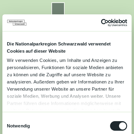
Z
u
Nationalparkregion Schwarzwald
Routenplaner
Zur
Zur
Zur
Merkzettel
Suche
m
Merken
Karte
Karte
Gästekarte
I
n
Kontakt
Datenschutz
Impressum
Barrierefreiheit
h
a
Die Nationalparkregion Schwarzwald verwendet
Entdecken
l
Cookies auf dieser Website
t
Wir verwenden Cookies, um Inhalte und Anzeigen zu
Wandern
personalisieren, Funktionen für soziale Medien anbieten
zu können und die Zugriffe auf unsere Website zu
Mountainbiken
analysieren. Außerdem geben wir Informationen zu Ihrer
Verwendung unserer Website an unsere Partner für
Familie
soziale Medien, Werbung und Analysen weiter. Unsere
Partner führen diese Informationen möglicherweise mit
Aktivitäten
weiteren Daten zusammen, die Sie ihnen bereitgestellt
&
haben oder die sie im Rahmen Ihrer Nutzung der Dienste
Erlebnisse
E
gesammelt haben.
Notwendig
i