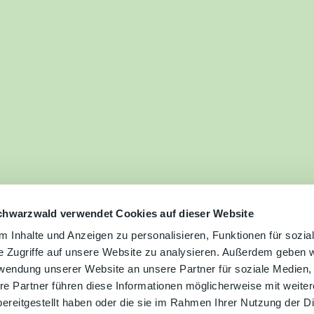
ilie
ivitäten
ebnisse
tur &
uchtum
uss &
zialitäten
chwarzwald verwendet Cookies auf dieser Website
 Inhalte und Anzeigen zu personalisieren, Funktionen für sozia
e Zugriffe auf unsere Website zu analysieren. Außerdem geben w
vice &
rwendung unserer Website an unsere Partner für soziale Medien
ormation
re Partner führen diese Informationen möglicherweise mit weite
ereitgestellt haben oder die sie im Rahmen Ihrer Nutzung der D