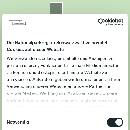
Z
u
Nationalparkregion Schwarzwald
Routenplaner
Zur
Zur
Zur
Merkzettel
Suche
m
Merken
Karte
Karte
Gästekarte
I
n
Kontakt
Datenschutz
Impressum
Barrierefreiheit
h
a
Die Nationalparkregion Schwarzwald verwendet
Entdecken
l
Cookies auf dieser Website
t
Wir verwenden Cookies, um Inhalte und Anzeigen zu
Wandern
personalisieren, Funktionen für soziale Medien anbieten
zu können und die Zugriffe auf unsere Website zu
Mountainbiken
analysieren. Außerdem geben wir Informationen zu Ihrer
Verwendung unserer Website an unsere Partner für
Familie
soziale Medien, Werbung und Analysen weiter. Unsere
Partner führen diese Informationen möglicherweise mit
Aktivitäten
weiteren Daten zusammen, die Sie ihnen bereitgestellt
&
haben oder die sie im Rahmen Ihrer Nutzung der Dienste
Erlebnisse
E
gesammelt haben.
Notwendig
i