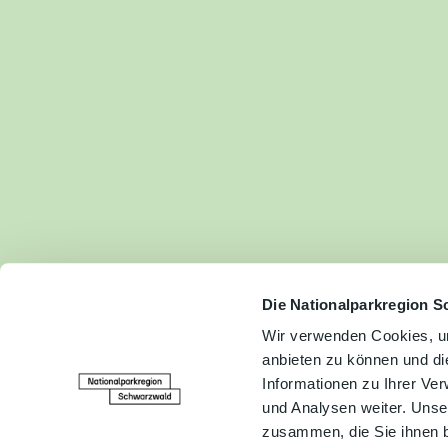
Fam
Akt
&
Erl
Kul
Bra
Gen
Spe
Die Nationalparkregion S
Wir verwenden Cookies, um
anbieten zu können und di
Ser
Informationen zu Ihrer Ve
Inf
und Analysen weiter. Unse
zusammen, die Sie ihnen b