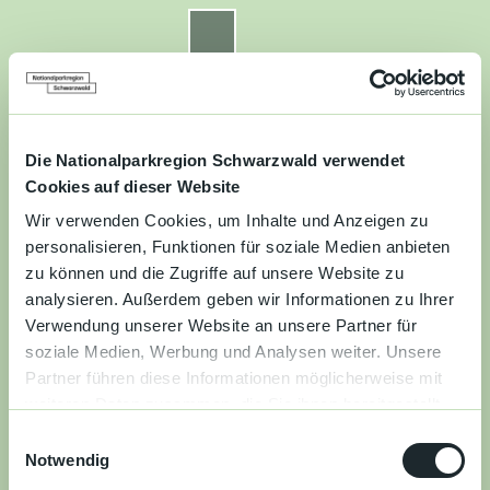
Z
u
Nationalparkregion Schwarzwald
Routenplaner
Zur
Zur
Zur
Merkzettel
Suche
m
Merken
Karte
Karte
Gästekarte
I
n
Kontakt
Datenschutz
Impressum
Barrierefreiheit
h
a
Die Nationalparkregion Schwarzwald verwendet
Entdecken
l
Cookies auf dieser Website
t
Wir verwenden Cookies, um Inhalte und Anzeigen zu
Wandern
personalisieren, Funktionen für soziale Medien anbieten
zu können und die Zugriffe auf unsere Website zu
Mountainbiken
analysieren. Außerdem geben wir Informationen zu Ihrer
Verwendung unserer Website an unsere Partner für
Familie
soziale Medien, Werbung und Analysen weiter. Unsere
Partner führen diese Informationen möglicherweise mit
Aktivitäten
weiteren Daten zusammen, die Sie ihnen bereitgestellt
&
haben oder die sie im Rahmen Ihrer Nutzung der Dienste
Erlebnisse
E
gesammelt haben.
Notwendig
i