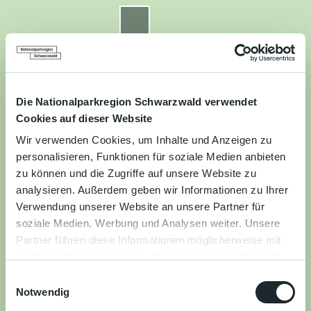
Z
u
Nationalparkregion Schwarzwald
Routenplaner
Zur
Zur
Zur
Merkzettel
Suche
m
Merken
Karte
Karte
Gästekarte
I
n
Kontakt
Datenschutz
Impressum
Barrierefreiheit
h
a
Die Nationalparkregion Schwarzwald verwendet
Entdecken
l
Cookies auf dieser Website
t
Wir verwenden Cookies, um Inhalte und Anzeigen zu
Wandern
personalisieren, Funktionen für soziale Medien anbieten
zu können und die Zugriffe auf unsere Website zu
Mountainbiken
analysieren. Außerdem geben wir Informationen zu Ihrer
Verwendung unserer Website an unsere Partner für
Familie
soziale Medien, Werbung und Analysen weiter. Unsere
Partner führen diese Informationen möglicherweise mit
Aktivitäten
weiteren Daten zusammen, die Sie ihnen bereitgestellt
&
haben oder die sie im Rahmen Ihrer Nutzung der Dienste
Erlebnisse
E
gesammelt haben.
Notwendig
i